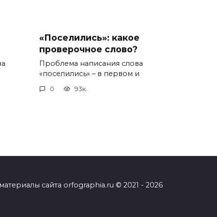
«Поселились»: какое
проверочное слово?
ва
Проблема написания слова
«поселились» – в первом и
0
93к.
ериалы сайта orfographia.ru © 2021 - 2026