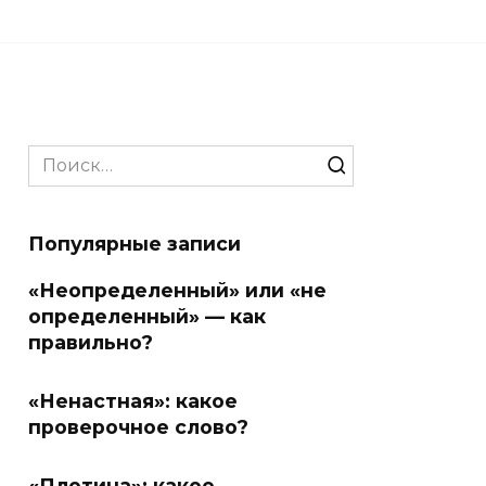
Search
for:
Популярные записи
«Неопределенный» или «не
определенный» — как
правильно?
«Ненастная»: какое
проверочное слово?
«Плотина»: какое