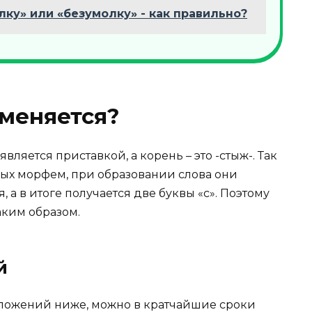
лку» или «безумолку» - как правильно?
меняется?
является приставкой, а корень – это -стыж-. Так
зных морфем, при образовании слова они
, а в итоге получается две буквы «с». Поэтому
аким образом.
й
ложений ниже, можно в кратчайшие сроки