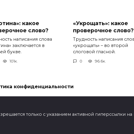
отина»: какое
«Укрощать»: какое
верочное слово?
проверочное слово?
ность написания слова
Трудность написания сло
тина» заключается в
«укрощать» – во второй
ей букве.
слоговой гласной.
101к.
0
96.6к.
тика конфиденциальности
ешается только с указанием активной гиперссылки на мат