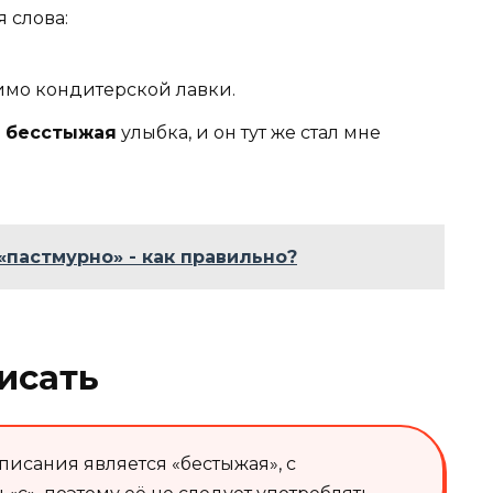
 слова:
имо кондитерской лавки.
ь
бесстыжая
улыбка, и он тут же стал мне
«пастмурно» - как правильно?
исать
исания является «бестыжая», с