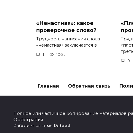
«Ненастная»: какое
«Пл
проверочное слово?
про
Трудность написания слова
Труд
«ненастная» заключается в
«пло
треть
1
106к.
0
Главная
Обратная связь
Поли
Полное или частичное копирование материалов разр
Орфография
Работает на теме
Reboot