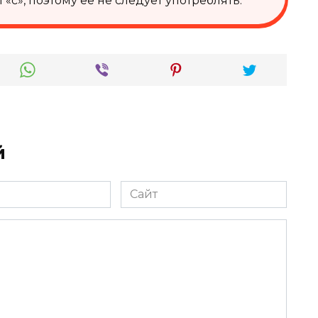
с», поэтому её не следует употреблять.
й
Сайт