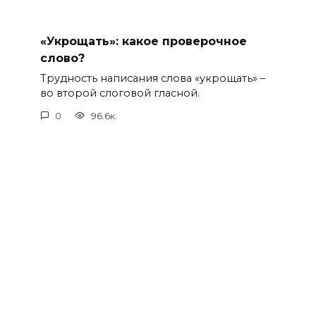
«Укрощать»: какое проверочное
слово?
Трудность написания слова «укрощать» –
во второй слоговой гласной.
0
96.6к.