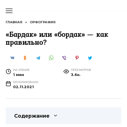
Перейти
к
содержанию
ГЛАВНАЯ
»
ОРФОГРАФИЯ
«Бардак» или «бордак» — как
правильно?
НА ЧТЕНИЕ
ПРОСМОТРОВ
1 мин
3.6к.
ОПУБЛИКОВАНО
02.11.2021
Содержание