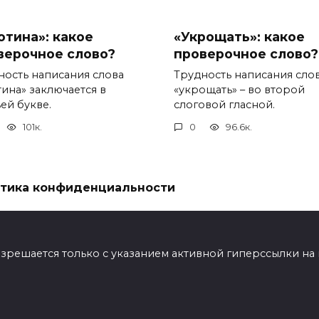
отина»: какое
«Укрощать»: какое
верочное слово?
проверочное слово?
ность написания слова
Трудность написания сло
тина» заключается в
«укрощать» – во второй
ей букве.
слоговой гласной.
101к.
0
96.6к.
тика конфиденциальности
ешается только с указанием активной гиперссылки на мат