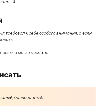
ванный.
й
я требовал к себе особого внимания, а если
лакать.
поесть и мягко поспать.
исать
ваный, баллованный.