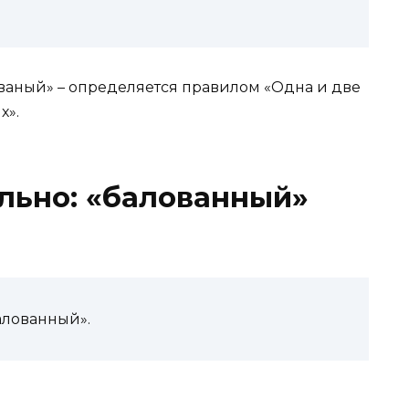
ваный» – определяется правилом «Одна и две
х».
льно: «балованный»
алованный».