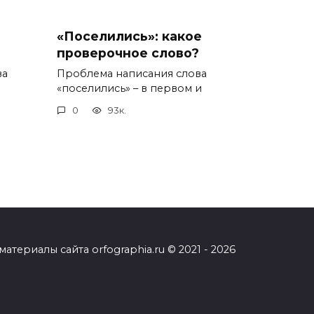
«Поселились»: какое
проверочное слово?
ва
Проблема написания слова
«поселились» – в первом и
0
93к.
ериалы сайта orfographia.ru © 2021 - 2026