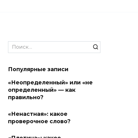
Search
for:
Популярные записи
«Неопределенный» или «не
определенный» — как
правильно?
«Ненастная»: какое
проверочное слово?
«Плотина»: какое