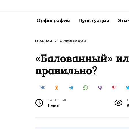
Перейти
к
содержанию
Орфография
Пунктуация
Эти
ГЛАВНАЯ
»
ОРФОГРАФИЯ
«Балованный» ил
правильно?
НА ЧТЕНИЕ
1 мин