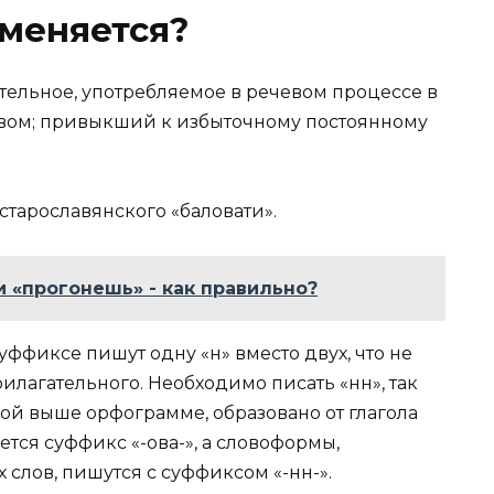
меняется?
тельное, употребляемое в речевом процессе в
ством; привыкший к избыточному постоянному
старославянского «баловати».
 «прогонешь» - как правильно?
суффиксе пишут одну «н» вместо двух, что не
илагательного. Необходимо писать «нн», так
ной выше орфограмме, образовано от глагола
ется суффикс «-ова-», а словоформы,
 слов, пишутся с суффиксом «-нн-».