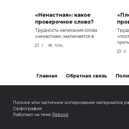
«Ненастная»: какое
«Пл
проверочное слово?
про
Трудность написания слова
Труд
«ненастная» заключается в
«пло
треть
1
106к.
0
Главная
Обратная связь
Поли
Полное или частичное копирование материалов разр
Орфография
Работает на теме
Reboot