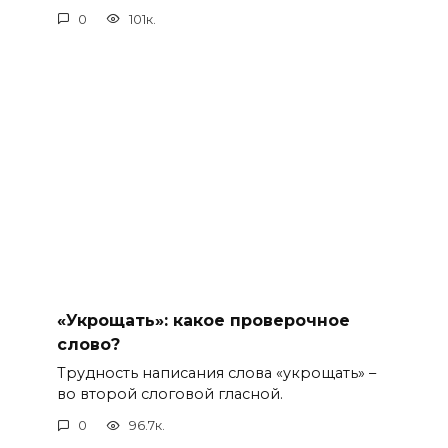
0
101к.
«Укрощать»: какое проверочное
слово?
Трудность написания слова «укрощать» –
во второй слоговой гласной.
0
96.7к.