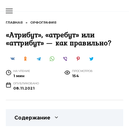
Перейти
к
содержанию
ГЛАВНАЯ
»
ОРФОГРАФИЯ
«Атрибут», «атребут» или
«аттрибут» — как правильно?
НА ЧТЕНИЕ
ПРОСМОТРОВ
1 мин
154
ОПУБЛИКОВАНО
08.11.2021
Содержание