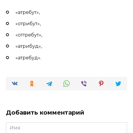
«атребут»,
«отрибут»,
«оттребут»,
«атрибуд»,
«атребуд».
Добавить комментарий
Имя
*