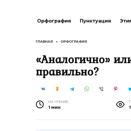
Перейти
к
содержанию
Орфография
Пунктуация
Эти
ГЛАВНАЯ
»
ОРФОГРАФИЯ
«Аналогично» ил
правильно?
НА ЧТЕНИЕ
1 мин