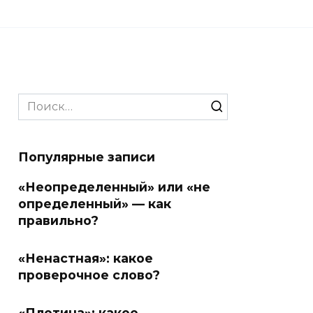
Search
for:
Популярные записи
«Неопределенный» или «не
определенный» — как
правильно?
«Ненастная»: какое
проверочное слово?
«Плотина»: какое